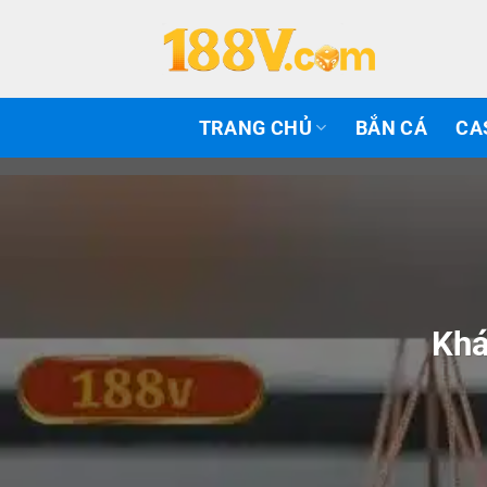
TRANG CHỦ
BẮN CÁ
CA
Khá