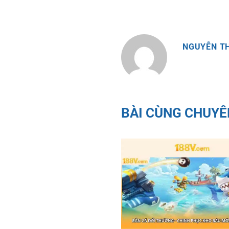
NGUYỄN TH
BÀI CÙNG CHUY