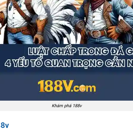
Khám phá 188v
88v