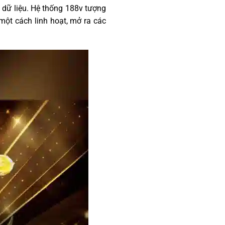
i dữ liệu. Hệ thống 188v tượng
một cách linh hoạt, mở ra các