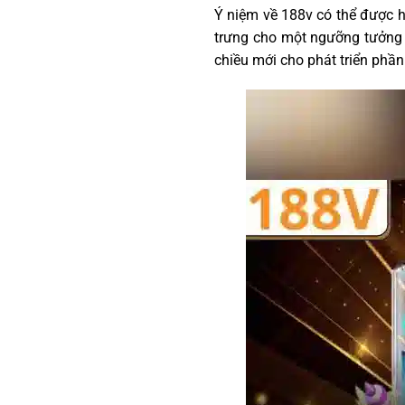
Ý niệm về 188v có thể được hì
trưng cho một ngưỡng tưởng t
chiều mới cho phát triển ph