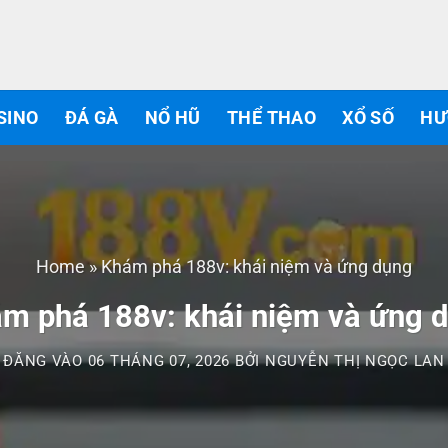
SINO
ĐÁ GÀ
NỔ HŨ
THỂ THAO
XỔ SỐ
HƯ
Home
»
Khám phá 188v: khái niệm và ứng dụng
m phá 188v: khái niệm và ứng 
ĐĂNG VÀO
06 THÁNG 07, 2026
BỞI
NGUYỄN THỊ NGỌC LAN