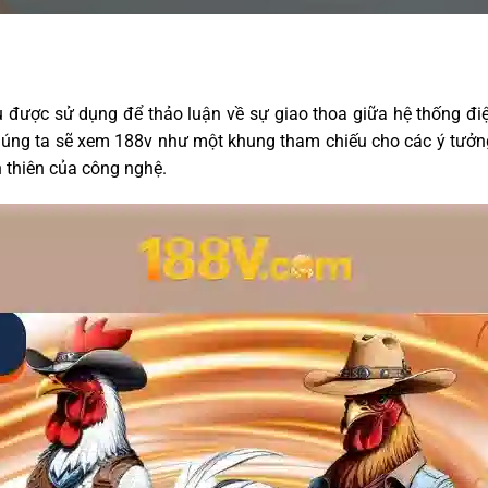
 được sử dụng để thảo luận về sự giao thoa giữa hệ thống điện
chúng ta sẽ xem 188v như một khung tham chiếu cho các ý tưởn
n thiên của công nghệ.