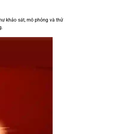
như khảo sát, mô phỏng và thử
g.