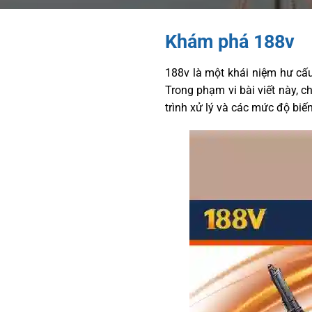
Khám phá 188v
188v là một khái niệm hư cấu
Trong phạm vi bài viết này, 
trình xử lý và các mức độ biế