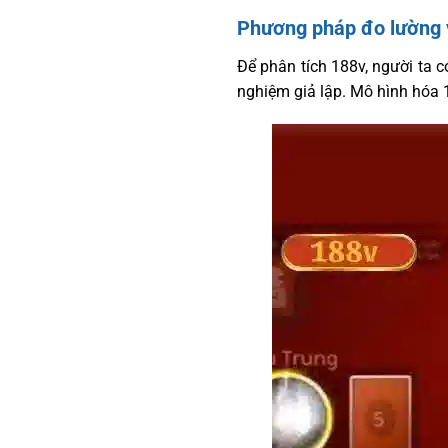
Phương pháp đo lường 
Để phân tích 188v, người ta 
nghiệm giả lập. Mô hình hóa 