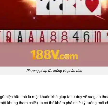
Phương pháp đo lường và phân tích
ngữ hiện hữu mà là một khuôn khổ giúp ta tư duy về sự giao tho
ột khung tham chiếu, ta có thể khám phá nhiều ý tưởng mới ch