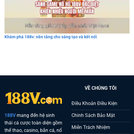
Khám phá 188v: nền tảng cho sáng tạo và kết nối
VỀ CHÚNG TÔI
Điều Khoản Điều Kiện
Chính Sách Bảo Mật
188V
mang đến hệ sinh
thái cá cược toàn diện gồm
Miễn Trách Nhiệm
thể thao, casino, bắn cá, nổ