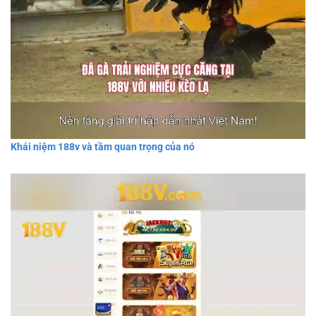
Khái niệm 188v và tầm quan trọng của nó