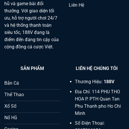
hũ và game bài đổi
Liên Hệ
thưởng. Với giao diện tối
ưu, hỗ trợ người chơi 24/7
và hệ thống thanh toán
siêu tốc, 188V đang là
điểm đến đáng tin cậy của
cộng đồng cá cược Việt.
SẢN PHẨM
LIÊN HỆ CHÚNG TÔI
Thương Hiệu:
188V
Bắn Cá
Địa Chỉ: 114 PHU THO
Thể Thao
HOA P. PTH Quan Tan
Phu Thanh pho Ho Chi
Xổ Số
Minh
Nổ Hũ
Số Điện Thoại: