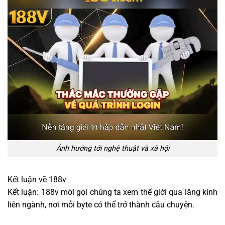
Ảnh hưởng tới nghệ thuật và xã hội
Kết luận về 188v
Kết luận: 188v mời gọi chúng ta xem thế giới qua lăng kính
liên ngành, nơi mỗi byte có thể trở thành câu chuyện.