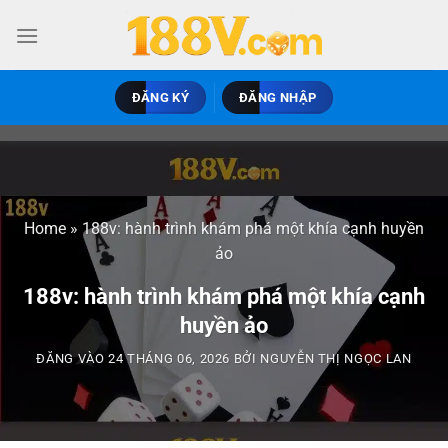
ĐĂNG KÝ
ĐĂNG NHẬP
Home
»
188v: hành trình khám phá một khía cạnh huyền
ảo
188v: hành trình khám phá một khía cạnh
huyền ảo
ĐĂNG VÀO
24 THÁNG 06, 2026
BỞI
NGUYỄN THỊ NGỌC LAN