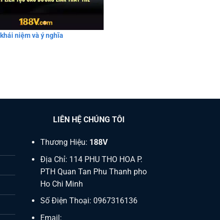
khái niệm và ý nghĩa
LIÊN HỆ CHÚNG TÔI
Thương Hiệu:
188V
Địa Chỉ: 114 PHU THO HOA P.
PTH Quan Tan Phu Thanh pho
Ho Chi Minh
Số Điện Thoại:
0967316136
Email: