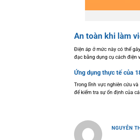
An toàn khi làm v
Điện áp ở mức này có thể gây
đạc bằng dụng cụ cách điện và
Ứng dụng thực tế của 
Trong lĩnh vực nghiên cứu và
để kiểm tra sự ổn định của các
NGUYỄN TH