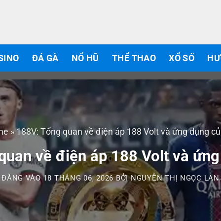
SINO
ĐÁ GÀ
NỔ HŨ
THỂ THAO
XỔ SỐ
HƯ
me
»
188V: Tổng quan về điện áp 188 Volt và ứng dụng củ
quan về điện áp 188 Volt và ứng
ĐĂNG VÀO
18 THÁNG 06, 2026
BỞI
NGUYỄN THỊ NGỌC LAN