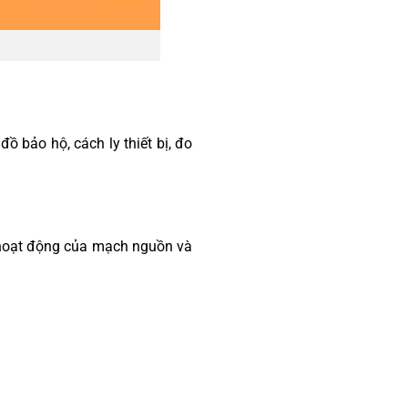
 bảo hộ, cách ly thiết bị, đo
n hoạt động của mạch nguồn và