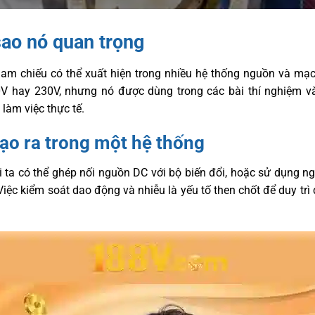
 sao nó quan trọng
tham chiếu có thể xuất hiện trong nhiều hệ thống nguồn và m
V hay 230V, nhưng nó được dùng trong các bài thí nghiệm v
làm việc thực tế.
ạo ra trong một hệ thống
ta có thể ghép nối nguồn DC với bộ biến đổi, hoặc sử dụng n
iệc kiểm soát dao động và nhiễu là yếu tố then chốt để duy trì