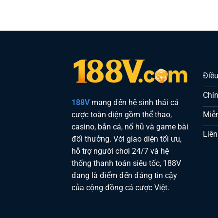
Điều
Chí
188V
mang đến hệ sinh thái cá
cược toàn diện gồm thể thao,
Miễ
casino, bắn cá, nổ hũ và game bài
Liên
đổi thưởng. Với giao diện tối ưu,
hỗ trợ người chơi 24/7 và hệ
thống thanh toán siêu tốc, 188V
đang là điểm đến đáng tin cậy
của cộng đồng cá cược Việt.