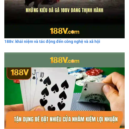
188v: khái niệm và tác động đến công nghệ và xã hội