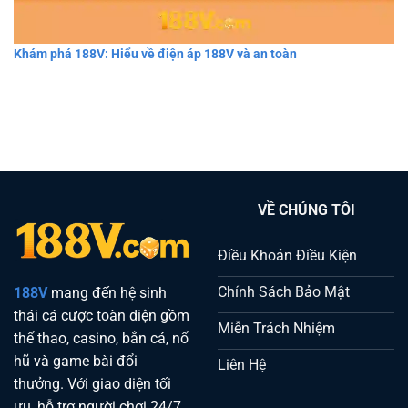
Khám phá 188V: Hiểu về điện áp 188V và an toàn
VỀ CHÚNG TÔI
Điều Khoản Điều Kiện
Chính Sách Bảo Mật
188V
mang đến hệ sinh
thái cá cược toàn diện gồm
Miễn Trách Nhiệm
thể thao, casino, bắn cá, nổ
hũ và game bài đổi
Liên Hệ
thưởng. Với giao diện tối
ưu, hỗ trợ người chơi 24/7